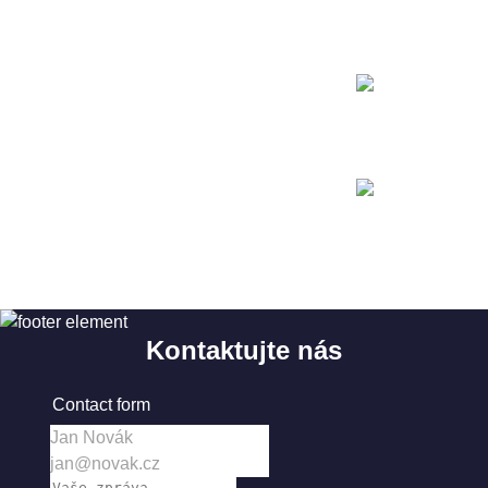
A2
DIN 6701-2:2015 certifikace lepených spojů na úrovni
A1
Certifikace technologických procesů
ISO 9001: 2015
ECM certifikát
Zákaznické
České dráhy - V6/2
Slovenské dráhy
Osobní a nákladní doprava
Kontaktujte nás
Contact form