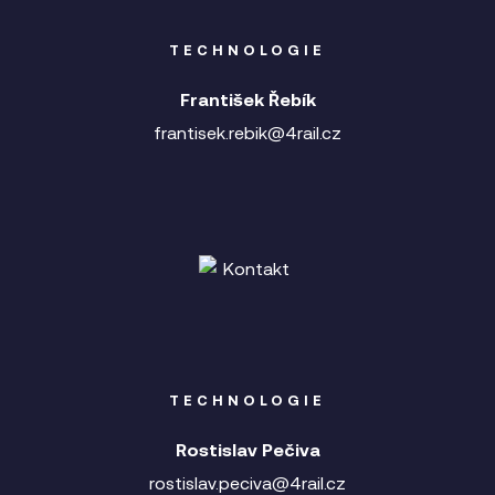
TECHNOLOGIE
František Řebík
frantisek.rebik@4rail.cz
TECHNOLOGIE
Rostislav Pečiva
rostislav.peciva@4rail.cz