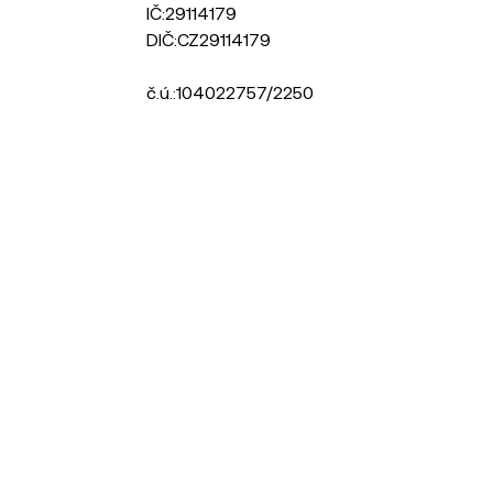
IČ:
29114179
DIČ:
CZ29114179
č.ú.:
104022757/2250