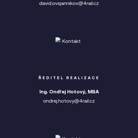
david.ovsjannikov@4rail.cz
ŘEDITEL REALIZACE
Ing. Ondřej Hotový, MBA
ondrej.hotovy@4rail.cz